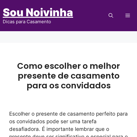
Pular
Sou Noivinha
para
Me
o
Dicas para Casamento
conteúdo
Como escolher o melhor
presente de casamento
para os convidados
Escolher o presente de casamento perfeito para
os convidados pode ser uma tarefa
desafiadora. É importante lembrar que o
presente deve ser significativo e especial para o