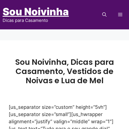
Pular
Sou Noivinha
para
Me
o
Dicas para Casamento
conteúdo
Sou Noivinha, Dicas para
Casamento, Vestidos de
Noivas e Lua de Mel
[us_separator size=”custom” height=”5vh”]
[us_separator size=”small”][us_hwrapper
alignment=”justify” valign=”middle” wrap=”1″]
[us_text text=”Tudo para o seu grande dia!”