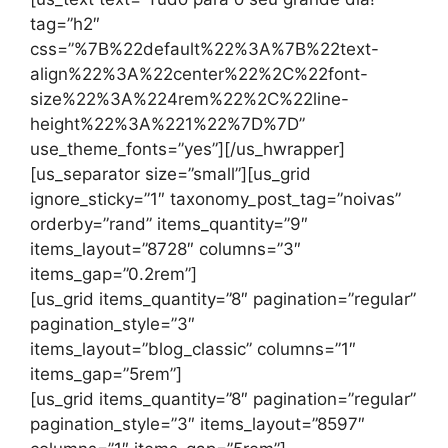
tag=”h2″
css=”%7B%22default%22%3A%7B%22text-
align%22%3A%22center%22%2C%22font-
size%22%3A%224rem%22%2C%22line-
height%22%3A%221%22%7D%7D”
use_theme_fonts=”yes”][/us_hwrapper]
[us_separator size=”small”][us_grid
ignore_sticky=”1″ taxonomy_post_tag=”noivas”
orderby=”rand” items_quantity=”9″
items_layout=”8728″ columns=”3″
items_gap=”0.2rem”]
[us_grid items_quantity=”8″ pagination=”regular”
pagination_style=”3″
items_layout=”blog_classic” columns=”1″
items_gap=”5rem”]
[us_grid items_quantity=”8″ pagination=”regular”
pagination_style=”3″ items_layout=”8597″