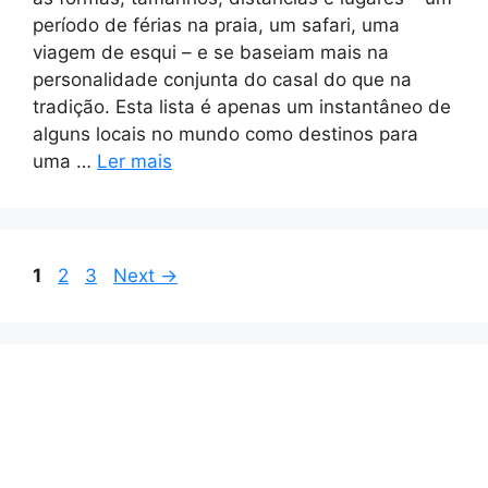
período de férias na praia, um safari, uma
viagem de esqui – e se baseiam mais na
personalidade conjunta do casal do que na
tradição. Esta lista é apenas um instantâneo de
alguns locais no mundo como destinos para
uma …
Ler mais
Page
Page
Page
1
2
3
Next
→