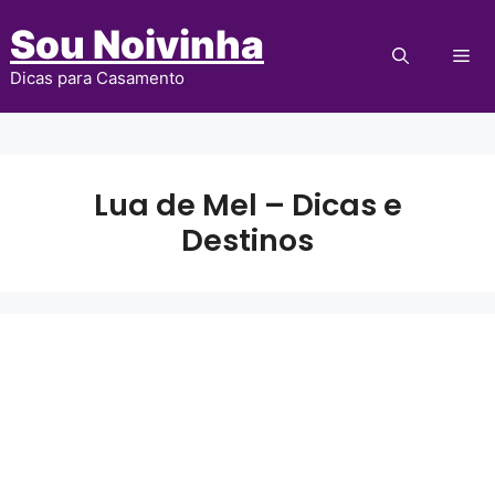
Pular
Sou Noivinha
para
Me
o
Dicas para Casamento
conteúdo
Lua de Mel – Dicas e
Destinos