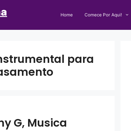
ha
Home
Comece Por Aqui!
nstrumental para
asamento
ny G, Musica