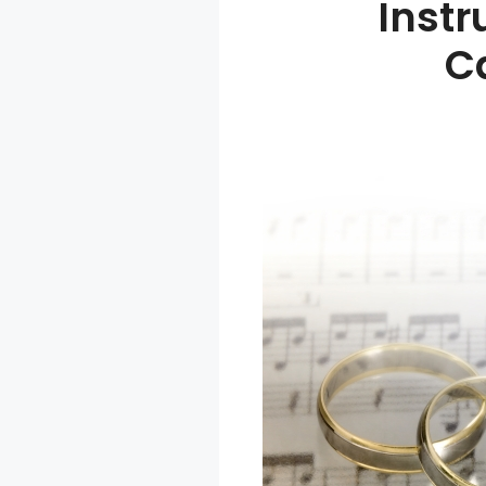
Inst
C