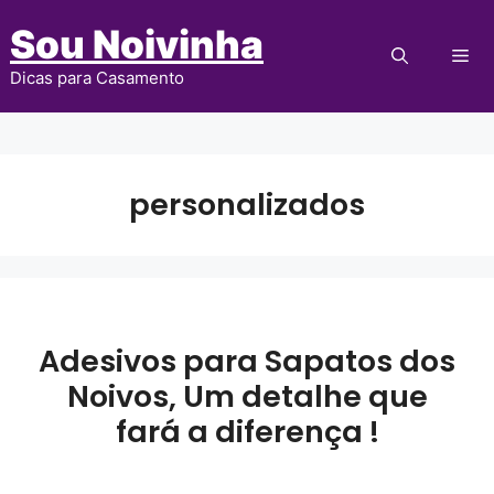
Pular
Sou Noivinha
para
Me
o
Dicas para Casamento
conteúdo
personalizados
Adesivos para Sapatos dos
Noivos, Um detalhe que
fará a diferença !