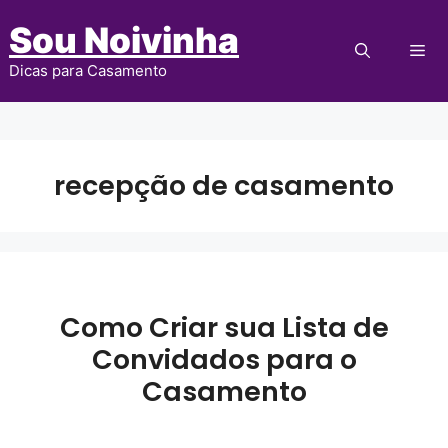
Pular
Sou Noivinha
para
Me
o
Dicas para Casamento
conteúdo
recepção de casamento
Como Criar sua Lista de
Convidados para o
Casamento